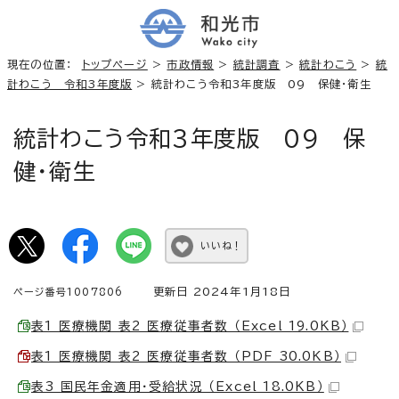
現在の位置：
トップページ
>
市政情報
>
統計調査
>
統計わこう
>
統
計わこう 令和3年度版
> 統計わこう令和3年度版 09 保健・衛生
統計わこう令和3年度版 09 保
健・衛生
いいね！
更新日 2024年1月18日
ページ番号1007806
表1 医療機関 表2 医療従事者数 （Excel 19.0KB）
表1 医療機関 表2 医療従事者数 （PDF 30.0KB）
表3 国民年金適用・受給状況 （Excel 18.0KB）