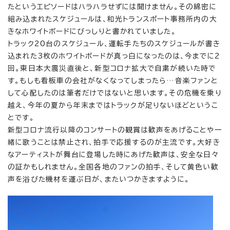
たというエピソードはハラハラせずには聞けません。その綿密に
組み込まれたスケジュールは、和光トランスポート事務所内の大
きなホワイトボードにびっしりと書かれていました。
トラック20台のスケジュール、運転手たちのスケジュールが書き
込まれた3枚のホワイトボードが真っ白になったのは、今までに2
回。東日本大震災直後と、新型コロナ拡大で自粛が続いた時で
す。もしも看板車の会社がなくなってしまったら…音楽ファンと
して心配したのは筆者だけではないと思います。その危機を乗り
越え、今年の夏から年末まではトラックが足りないほどというこ
とです。
新型コロナ流行以降のコンサートの観賞は歓声をあげることや一
緒に歌うことは禁止され、拍手で応援するのが主流です。大好き
なアーティストが舞台に登場した時にあげた歓声は、安全な日々
の証かもしれません。全国各地のファンの拍手、そして黄色い歓
声を浴びた機材を運ぶ日が、またいつかきますように。