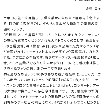
金澤 里美
土手の桜並木を目指し、子供を乗せた自転車で柳寿司を北上す
る。目の前に広がるのは、ずらりと並んだ大物歌手の満開の笑
顔のトラック。
「看板車」という言葉を耳にしたことはありますか？アーティスト
の宣伝写真でラッピングされた大型トラックのことで、舞台セッ
トや音響設備、照明機材、楽器、衣装や会場で販売するグッズな
どを運びます。アーティスト本人もデザインや写真選びに力を入
れた、まさに走る看板です。好きなアーティストを応援する「推し
活」という言葉がひろがりをみせる今日このごろ、看板車は推し
活をするファンの思い出の一コマを飾ります。
物を運びながらファンの夢や喜びも運ぶ看板車は、ここ和光市か
らも出発しています。トラック前面の「WAKO」の文字がアーテ
ィストのブログに登場することもしばしばあり、コンサートツアー
の大切なお供としての存在感は抜群です。一方、看板車の準備
は忙しく、中でもアーティストの事務所からの看板画像データの
到着がツアー初日の前日になり、それから印刷してラッピングし