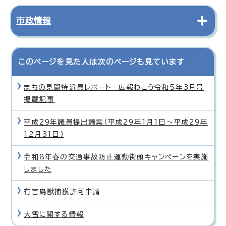
市政情報
このページを見た人は次のページも見ています
まちの見聞特派員レポート 広報わこう令和5年3月号
掲載記事
平成29年議員提出議案（平成29年1月1日〜平成29年
12月31日）
令和8年春の交通事故防止運動街頭キャンペーンを実施
しました
有害鳥獣捕獲許可申請
大雪に関する情報