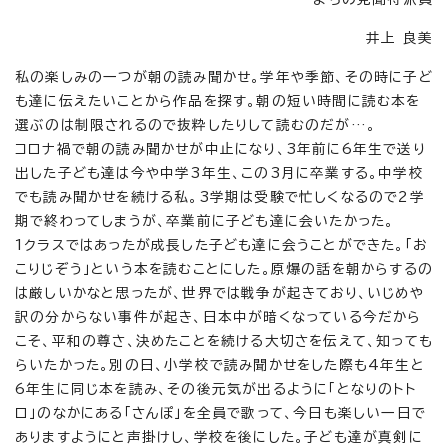
井上 良美
私の楽しみの一つが朝の読み聞かせ。学年や季節、その時に子ど
も達に伝えたいことから作品を探す。朝の短い時間に読む本を
選ぶのは制限されるので抜粋したりして読むのだが…。
コロナ禍で朝の読み聞かせが中止になり、3年前に6年生で送り
出した子ども達は今や中学3年生、この3月に卒業する。中学校
でも読み聞かせを続ける私。3学期は受験で忙しくなるので2学
期で終わってしまうが、卒業前に子ども達に会いたかった。
1クラスではあったが成長した子ども達に会うことができた。「お
こりじぞう」という本を読むことにした。原爆の話を朝からするの
は厳しいかなと思ったが、世界では戦争が起きており、いじめや
訳の分からない事件が起き、日本中が暗くなっている今だから
こそ、平和の尊さ、決めたことを続ける大切さを伝えて、知っても
らいたかった。別の日、小学校で読み聞かせをした際も4年生と
6年生に同じ本を読み、その後元気が出るように「となりのトト
ロ」のなかにある「さんぽ」を全員で歌って、今日も楽しい一日で
ありますようにと声掛けし、学校を後にした。子ども達が真剣に