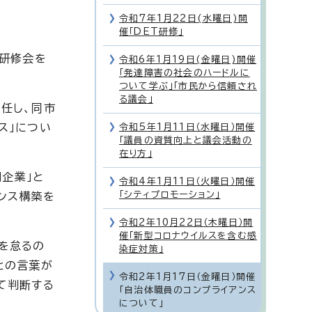
令和7年1月22日(水曜日)開
催「DET研修」
員研修会を
令和6年1月19日(金曜日)開催
「発達障害の社会のハードルに
ついて学ぶ」「市民から信頼され
る議会」
任し、同市
ス」につい
令和5年1月11日（水曜日）開催
「議員の資質向上と議会活動の
在り方」
間企業」と
令和4年1月11日（火曜日）開催
「シティプロモーション」
ンス構築を
令和2年10月22日（木曜日）開
催「新型コロナウイルスを含む感
を怠るの
染症対策」
との言葉が
令和2年1月17日（金曜日）開催
て判断する
「自治体職員のコンプライアンス
について」