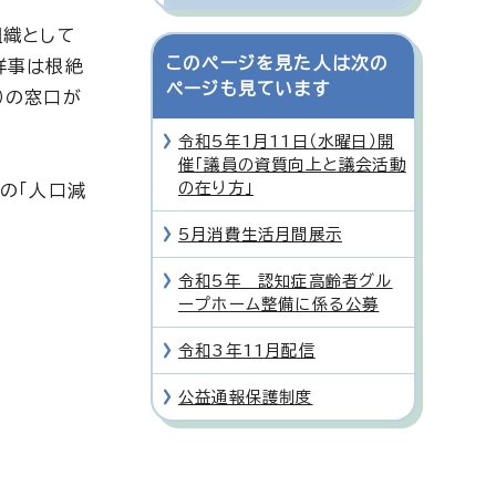
組織として
このページを見た人は次の
祥事は根絶
ページも見ています
）の窓口が
令和5年1月11日（水曜日）開
催「議員の資質向上と議会活動
の在り方」
の「人口減
5月消費生活月間展示
令和5年 認知症高齢者グル
ープホーム整備に係る公募
令和3年11月配信
公益通報保護制度