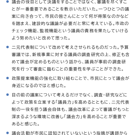
議会の役目として決議をすることではなく、審議を尽くすこ
とが一番重要であることを教示いただいた。一つひとつの議
案に向き合って、市民の皆さんにとって何が得策なのかなど
を踏まえ、建設的な議論が必要だと常に考えている。市政の
チェック機能、監視機能という議員の責務を果たしていける
よう努めたいと改めて思った。
二元代表制について改めて考えさせられるものだった。予算
審議では、新規事業に対する議員の調査研究の上、修正も含
めて議会が定めるものという話から、議員が事前の調査研
究を行って審査に臨むことの重要性を学ぶことができた。
政策提案機能の強化に取り組むことで、市民にとって議会が
身近になるのではと感じた。
目の前の議案について考えるだけでなく、調査・研究などに
よって政策を立案する「議員力」を高めるとともに、二元代表
制の一役を担う議会自体も、議会改革によって審議がもっと
深まるような環境に改善し「議会力」を高めることが重要で
あると感じた。
議会活動が市民に認知されていないという指摘が講師から