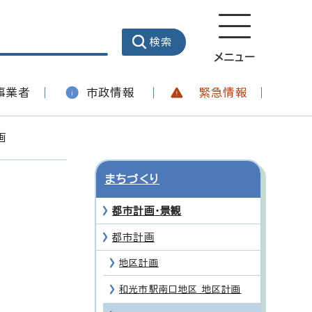
メニュー
事業者
市政情報
緊急情報
画
まちづくり
都市計画・景観
都市計画
地区計画
和光市駅南口地区 地区計画