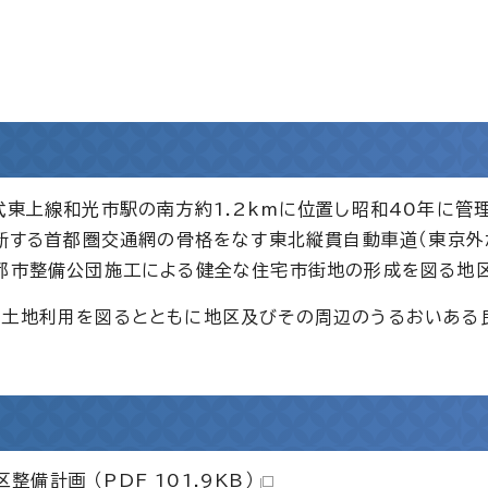
武東上線和光市駅の南方約1.2kmに位置し昭和40年に管
縦断する首都圏交通網の骨格をなす東北縦貫自動車道（東京
・都市整備公団施工による健全な住宅市街地の形成を図る地
な土地利用を図るとともに地区及びその周辺のうるおいある
備計画 （PDF 101.9KB）