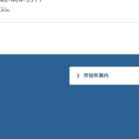
48-464-5577
い。
市役所案内