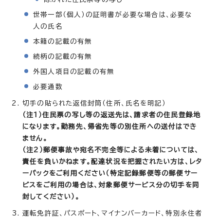
世帯一部（個人）の証明書が必要な場合は、必要な
人の氏名
本籍の記載の有無
続柄の記載の有無
外国人項目の記載の有無
必要通数
切手の貼られた返信封筒（住所、氏名を明記）
（注1）住民票の写し等の返送先は、請求者の住民登録地
になります。勤務先、帰省先等の別住所への送付はでき
ません。
（注2）郵便事故や宛名不完全等による未着については、
責任を負いかねます。配達状況を把握されたい方は、レタ
ーパックをご利用ください（特定記録郵便等の郵便サー
ビスをご利用の場合は、対象郵便サービス分の切手を同
封してください）。
運転免許証、パスポート、マイナンバーカード、特別永住者