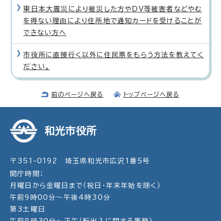
東日本大震災により被災した方やDV等被害者などやむ
を得ない理由により住所地で通知カードを受けることが
できない方へ
市役所に直接行く以外に住民票をもらう方法を教えてく
ださい。
前のページへ戻る
トップページへ戻る
和光市役所
〒351-0192 埼玉県和光市広沢1番5号
開庁時間：
月曜日から金曜日まで（祝日・年末年始を除く）
午前9時00分～午後4時30分
第3土曜日
午前8時30分～正午（転出入に関する事務）