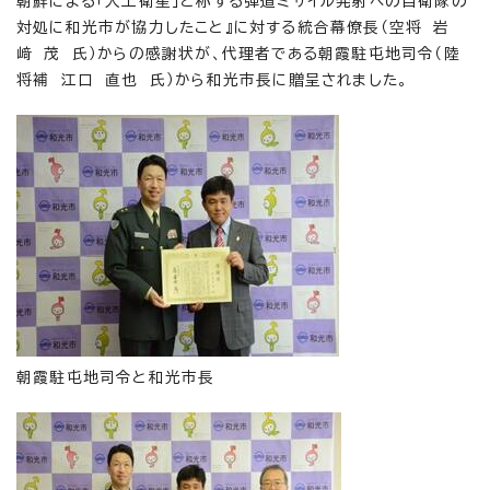
朝鮮による「人工衛星」と称する弾道ミサイル発射への自衛隊の
対処に和光市が協力したこと』に対する統合幕僚長（空将 岩
﨑 茂 氏）からの感謝状が、代理者である朝霞駐屯地司令（陸
将補 江口 直也 氏）から和光市長に贈呈されました。
朝霞駐屯地司令と和光市長