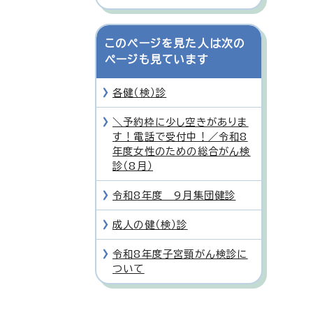
このページを見た人は次の
ページも見ています
各健（検）診
＼予約枠に少し空きがありま
す！電話で受付中！／令和8
年度女性のための総合がん検
診（8月）
令和8年度 9月集団健診
成人の健（検）診
令和8年度子宮頸がん検診に
ついて