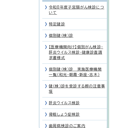
令和8年度子宮頸がん検診につ
いて
特定健診
個別健（検）診
【医療機関向け】個別がん検診・
肝炎ウイルス検診・健康診査請
求書様式
個別健（検）診 実施医療機関
一覧（和光・朝霞・新座・志木）
健（検）診を受診する際の注意事
項
肝炎ウイルス検診
骨粗しょう症検診
歯周病検診のご案内