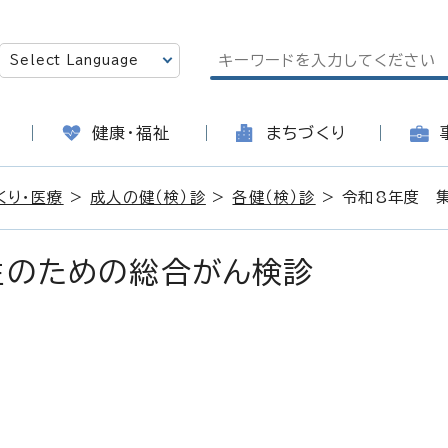
健康・福祉
まちづくり
くり・医療
>
成人の健（検）診
>
各健（検）診
> 令和8年度 
性のための総合がん検診