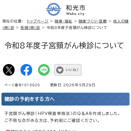
現在の位置：
トップページ
>
健康・福祉
>
健康づくり・医療
>
成人の健
（検）診
>
各健（検）診
> 令和8年度子宮頸がん検診について
令和8年度子宮頸がん検診について
いいね！
更新日 2026年5月29日
ページ番号1010920
健診の予約をする方へ
子宮頸がん検診（HPV検査単独法）のQ＆Aを作成しました。
ご不明な点がある方は、予約前にご確認ください。