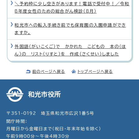
＼予約枠に少し空きがあります！電話で受付中！／令和
8年度女性のための総合がん検診（8月）
和光市への転入手続き前でも保育園の入園申請ができ
ますか。
外国語（がいこくご）で かかれた こどもの 本の（ほ
ん）の リスト（りすと）を 作成（さくせい）しました
前のページへ戻る
トップページへ戻る
和光市役所
〒351-0192 埼玉県和光市広沢1番5号
開庁時間：
月曜日から金曜日まで（祝日・年末年始を除く）
午前9時00分～午後4時30分