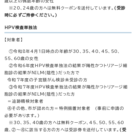
歳以上の偶数年齢の女性
※20、24歳の方へは無料クーポンを送付しています。
(受診
時に必ずご持参ください。)
HPV検査単独法
【対象者】
①令和8年4月1日時点の年齢が30、35、40、45、50、
55、60歳の女性
②令和6年度HPV検査単独法の結果が陽性かつトリアージ細
胞診の結果がNILM(陰性)だった方で
令和7年度の子宮頸がん検診未受診の方
③令和7年度HPV検査単独法の結果が陽性かつトリアージ細
胞診の結果がNILM(陰性)だった方
＝追跡精検対象者
④その他、市が認めた方＝特例措置対象者 (事前に申請の
必要があります。)
※30、35、40歳の方へは無料クーポン、45、50、55、60
歳、②～④に該当する方の方へは受診券を送付しています。
(受