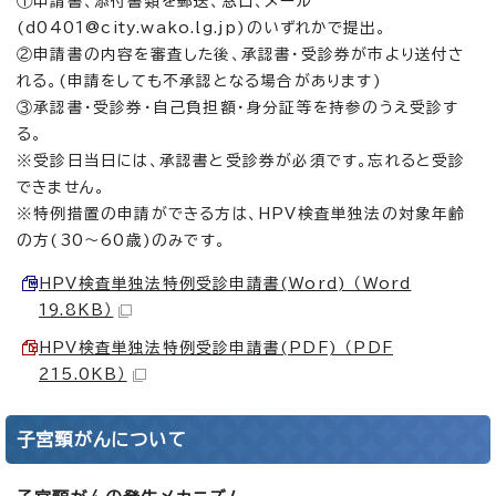
①申請書、添付書類を郵送、窓口、メール
(d0401@city.wako.lg.jp)のいずれかで提出。
②申請書の内容を審査した後、承認書・受診券が市より送付さ
れる。(申請をしても不承認となる場合があります)
③承認書・受診券・自己負担額・身分証等を持参のうえ受診す
る。
※受診日当日には、承認書と受診券が必須です。忘れると受診
できません。
※特例措置の申請ができる方は、HPV検査単独法の対象年齢
の方(30～60歳)のみです。
HPV検査単独法特例受診申請書(Word) （Word
19.8KB）
HPV検査単独法特例受診申請書(PDF) （PDF
215.0KB）
子宮頸がんについて