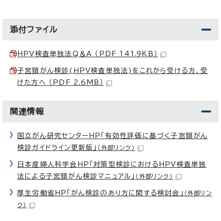
添付ファイル
HPV検査単独法Q＆A （PDF 141.9KB）
子宮頸がん検診(HPV検査単独法)をこれから受ける方、受
けた方へ （PDF 2.6MB）
関連情報
国立がん研究センターHP「有効性評価に基づく子宮頸がん
検診ガイドライン更新版」
（外部リンク）
日本産婦人科学会HP「対策型検診におけるHPV検査単独
法による子宮頸がん検診マニュアル」
（外部リンク）
厚生労働省HP「がん検診のあり方に関する検討会」
（外部リン
ク）