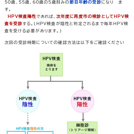
50歳、55歳、60歳の5歳刻みの
節目年齢の受診
になり ま
す。
HPV検査陽性
であれば、
次年度に再度市の検診としてHPV検
査を受診
する。(HPV検査が陰性と判定されるまで毎年HPV検
査を受ける必要があります。)
次回の受診時期についての確認方法は以下をご確認ください