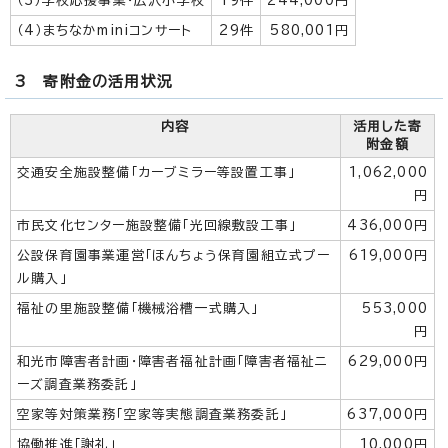
（3）学校応援事業・広沢小学校
19件
244,000円
（4）まちなかminiコンサート
29件
580,001円
3 寄附金の活用状況
内容
活用した寄
附金額
交通安全施設整備「カーブミラー等設置工事」
1,062,000
円
市民文化センター施設整備「光回線敷設工事」
436,000円
公設保育園事業運営「ほんちょう保育園組立式プー
619,000円
ル購入」
福祉の里施設整備「機械浴槽一式購入」
553,000
円
和光市障害者計画・障害者福祉計画「障害者福祉ニ
629,000円
ーズ調査業務委託」
空家等対策業務「空家等実態調査業務委託」
637,000円
協働推進「謝礼」
10,000円