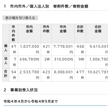
1 市内市外／個人法人別 寄附件数／寄附金額
表の幅を切り替える
市
市内
市外
市外
合計
合計
内
金額
件数
金額
件数
金額
件
数
個
47
1,837,000
421
7,778,001
468
9,615,00
人
件
円
件
円
件
法
7
696,780円
2件
310,000円
9件
1,006,78
人
件
合
54
2,533,780
423
8,088,001
477
10,621,78
計
件
円
件
円
件
2 事業別受入状況
令和4年4月から令和4年9月まで