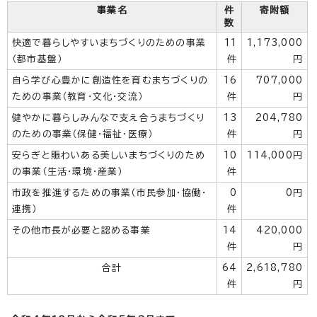
事業名
件
寄附額
数
快適で暮らしやすいまちづくりのための事業
11
1,173,000
（都市基盤）
件
円
自ら学び心豊かに創造性を育むまちづくりの
16
707,000
ための事業（教育・文化・交流）
件
円
健やかに暮らしみんなで支え合うまちづくり
13
204,780
のための事業（保健・福祉・医療）
件
円
安らぎと賑わいある美しいまちづくりのため
10
114,000円
の事業（生活・環境・産業）
件
市政を推進するための事業（市民参加・協働・
0
0円
連携）
件
その他市長が必要と認める事業
14
420,000
件
円
合計
64
2,618,780
件
円