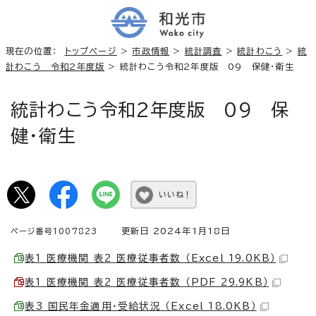
現在の位置：
トップページ
>
市政情報
>
統計調査
>
統計わこう
>
統
計わこう 令和2年度版
> 統計わこう令和2年度版 09 保健・衛生
統計わこう令和2年度版 09 保
健・衛生
いいね！
更新日 2024年1月18日
ページ番号1007823
表1 医療機関 表2 医療従事者数 （Excel 19.0KB）
表1 医療機関 表2 医療従事者数 （PDF 29.9KB）
表3 国民年金適用・受給状況 （Excel 18.0KB）