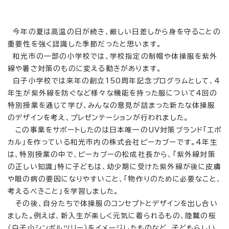
今年の夏は高温の日が続き、厳しい日差しから身を守ることの
重要性を強く認識した季節だったと思います。
和光市の一部の小学校では、学校指定の制帽や体操服を紫外
線や暑さ対策のものに変える動きがあります。
白子小学校では来年の創立150周年記念プログラムとして、4
年生が紫外線を防ぐなど様々な機能を持った服について4回の
特別授業を通じて学び、みんなの意見が詰まった新たな体操服
のデザインを考え、プレゼンテーションが行われました。
この事業をサポートしたのは日本唯一のUV対策ブランド「エポ
カル」を作っている和光市内の株式会社ピーカブーです。4年生
は、特別授業の中で、ピーカブーの松成社長から、「紫外線対策
の正しい知識」特に子どもは、幼少期に受けた紫外線が後に皮膚
や眼の病の要因になりやすいこと、「物作りのために必要なこと、
考えるべきこと」を学習しました。
その後、自分たちで体操服のコンセプトとデザインを出し合い
ました。例えば、新入生が楽しく元気に着られるもの、陸鷲の桜
（白子小シンボルツリー）をイメージしたものなど、子どもらしい