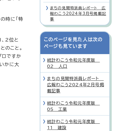
まちの見聞特派員レポート 広
報わこう2024年3月号掲載記
の時に「特
事
このページを見た人は次の
、2位と
ページも見ています
とのこと。
プロですか
統計わこう令和元年度版
いかに大
02 人口
まちの見聞特派員レポート
広報わこう2024年2月号掲
載記事
統計わこう令和元年度版
05 工業
統計わこう令和元年度版
11 建設