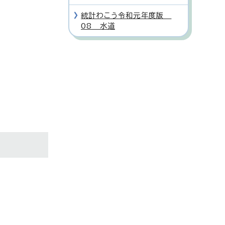
統計わこう令和元年度版
08 水道