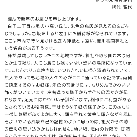
網代 雅代
謹んで新年のお慶びを申し上げます。
白子三丁目市場の小高い丘に、朱色の鳥居が見えるのをご存
じでしょうか。急坂を上ると左手にお稲荷様が祭られています。
ここは市内で時々見かける庭内神祇とは違い、豊川稲荷神社と
いう名前があるそうです。
緑が激減してしまったこの地域ですが、神社を取り囲む木は何
とか生き残り、人にも鳥にも残り少ない憩いの場所になっていま
す。こじんまりした境内は、いつもきれいに掃き清められていて、
無人であっても地域の人々の心がここに通っている証です。両側
に鎮座するのはお狐様。朱色の前掛けには、ちりめんでかわいい
飾りがついています。左右違った様子から手作りの温かさが伝
わります。足元にはかわいい子狐がいます。稲作にご利益がある
とされているお稲荷様。幸せそうな子狐の様子から、このあたり
一帯に陸稲がふくよかに実り、頭を垂れて黄金に輝きながら風に
そよいでいる風景を己の記億のように思うのは、祖父からの聴
き伝えの思い込みかもしれません。幼い頃、境内の片隅で、甘酒
をふるまってもらったのは、確か初午の時。そんな思いから、昨