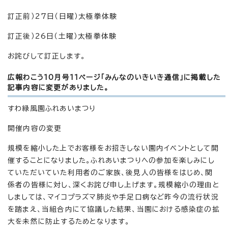
訂正前）27日（日曜）太極拳体験
訂正後）26日（土曜）太極拳体験
お詫びして訂正します。
広報わこう10月号11ページ「みんなのいきいき通信」に掲載した
記事内容に変更がありました。
すわ緑風園ふれあいまつり
開催内容の変更
規模を縮小した上でお客様をお招きしない園内イベントとして開
催することになりました。ふれあいまつりへの参加を楽しみにし
ていただいていた利用者のご家族、後見人の皆様をはじめ、関
係者の皆様に対し、深くお詫び申し上げます。規模縮小の理由と
しましては、マイコプラズマ肺炎や手足口病など昨今の流行状況
を踏まえ、当組合内にて協議した結果、当園における感染症の拡
大を未然に防止するためとなります。