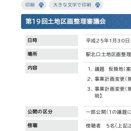
印刷
大きな文字で印刷
第19回土地区画整理審議会
日時
平成25年1月30日
場所
駅北口土地区画整
内容
議題 仮換地（案
事業計画変更（第
事業計画変更（
明】
公開の区分
一部公開（1の議題
傍聴
傍聴者 5名（上記2