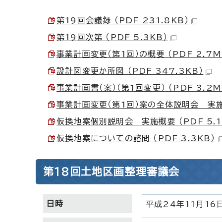
第19回会議録 （PDF 231.8KB）
第19回次第 （PDF 5.3KB）
事業計画変更（第1回）の概要 （PDF 2.7M
設計図変更か所図 （PDF 347.3KB）
事業計画書（案）（第1回変更） （PDF 3.2M
事業計画変更（第1回）案の全体説明会 実施概要
仮換地案個別説明会 実施概要 （PDF 5.1
仮換地案についての諮問 （PDF 3.3KB）
第18回土地区画整理審議会
日時
平成24年11月16