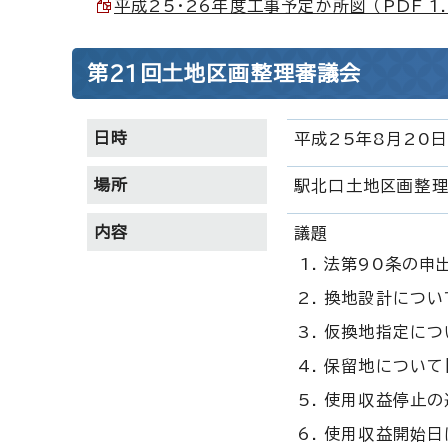
平成25・26年度工事予定か所図 （PDF 1.
第21回土地区画整理審議会
日時
平成25年8月20日
場所
駅北口土地区画整
内容
議題
法第90条の申
換地設計につい
仮換地指定につ
保留地について
使用収益停止の
使用収益開始日