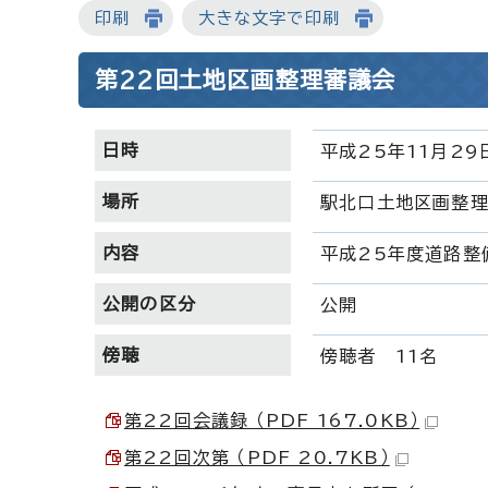
印刷
大きな文字で印刷
第22回土地区画整理審議会
日時
平成25年11月29
場所
駅北口土地区画整
内容
平成25年度道路整
公開の区分
公開
傍聴
傍聴者 11名
第22回会議録 （PDF 167.0KB）
第22回次第 （PDF 20.7KB）