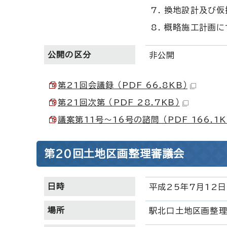
換地設計及び仮
概略施工計画に
公開の区分
非公開
第21回会議録 （PDF 66.8KB）
第21回次第 （PDF 28.7KB）
議案第11号～16号の諮問 （PDF 166.1K
第20回土地区画整理審議会
日時
平成25年7月12日
場所
駅北口土地区画整