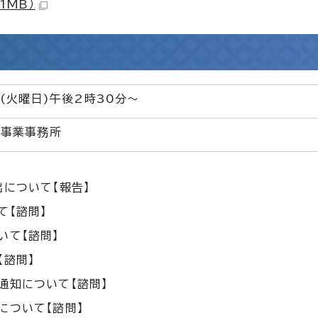
1MB）
(火曜日)午後2時30分～
理事業事務所
出について【報告】
て【諮問】
いて【諮問】
【諮問】
通知について【諮問】
について【諮問】