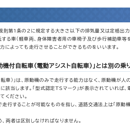
行規則第1条の2に規定する大きさ以下の排気量又は定格出
する車（軽車両、身体障害者用の車椅子及び歩行補助車等を
の力によっても走行させることができるものをいいます。
助機付自転車（電動アシスト自転車）」とは別の乗
自転車）」は、原動機のみで走行する能力はなく、原動機が人
」に該当します。「型式認定TSマーク」が表示されていれば、
てください。
で走行することが可能なものを指し、道路交通法上は「原動
め、両者は区別しなければなりません。