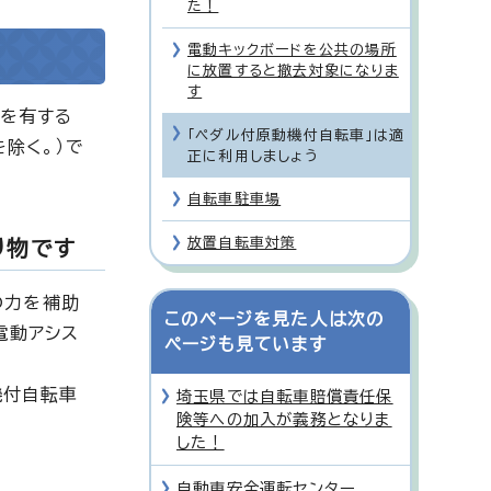
た！
電動キックボードを公共の場所
に放置すると撤去対象になりま
す
力を有する
「ペダル付原動機付自転車」は適
除く。）で
正に利用しましょう
自転車駐車場
放置自転車対策
り物です
の力を補助
このページを見た人は次の
電動アシス
ページも見ています
機付自転車
埼玉県では自転車賠償責任保
険等への加入が義務となりま
した！
自動車安全運転センター