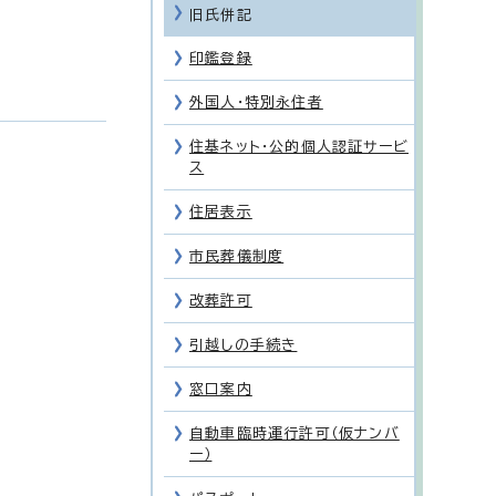
旧氏併記
印鑑登録
外国人・特別永住者
住基ネット・公的個人認証サービ
ス
住居表示
市民葬儀制度
改葬許可
引越しの手続き
窓口案内
自動車臨時運行許可（仮ナンバ
ー）