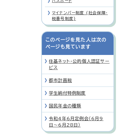
パスポート
マイナンバー制度 (社会保障・
税番号制度)
このページを見た人は次の
ページも見ています
住基ネット・公的個人認証サー
ビス
都市計画税
学生納付特例制度
国民年金の種類
令和4年6月定例会（6月9
日〜6月28日）