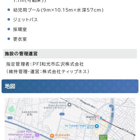
1.1m(可動床))
幼児用プール(9m×10.15m×水深57cm)
ジェットバス
採暖室
更衣室
施設の管理運営
指定管理者：PFI和光市広沢株式会社
（維持管理・運営：株式会社ティップネス）
地図