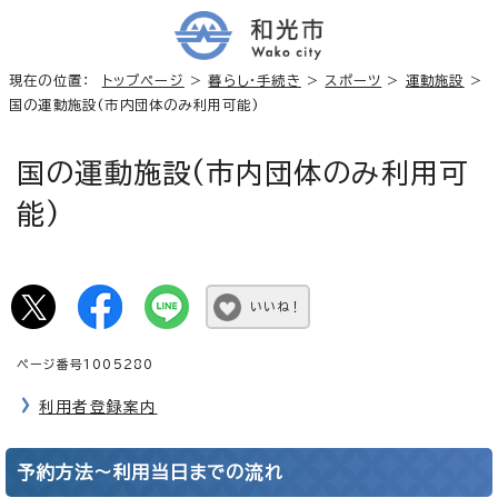
現在の位置：
トップページ
>
暮らし・手続き
>
スポーツ
>
運動施設
>
国の運動施設(市内団体のみ利用可能)
国の運動施設(市内団体のみ利用可
能)
いいね！
ページ番号1005280
利用者登録案内
予約方法～利用当日までの流れ