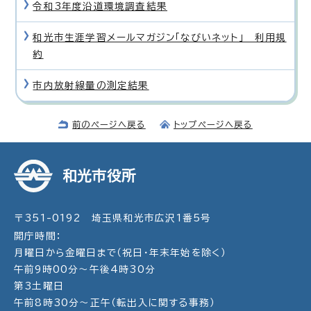
令和3年度沿道環境調査結果
和光市生涯学習メールマガジン「なびいネット」 利用規
約
市内放射線量の測定結果
前のページへ戻る
トップページへ戻る
和光市役所
〒351-0192 埼玉県和光市広沢1番5号
開庁時間：
月曜日から金曜日まで（祝日・年末年始を除く）
午前9時00分～午後4時30分
第3土曜日
午前8時30分～正午（転出入に関する事務）