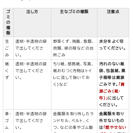
ゴ
出し方
主なゴミの種類
注意点
ミ
の
種
類
生
透明・半透明の袋
野菜くず、残飯、魚類、
水分をよく切
ご
で出してくださ
貝類、卵の殻などの台
ってください。
み
い。
所ごみ
紙
透明・半透明の袋
ちり紙、感熱紙、写真、
汚れのない紙
く
で出してくださ
紙おむつ(汚物はトイ
袋、包装紙、菓
ず
い。
レに流して除いてお
子箱等は資源
く)など
ごみです。
「資
源ごみ(紙・
布)」
に出して
ください。
革・
透明・半透明の袋
金属類を取り外したラ
金属類を取り
ゴ
で出してくださ
ンドセル、ベルト、く
外せないもの
ム
い。
つ、などの革やゴム製
は
「燃やせない