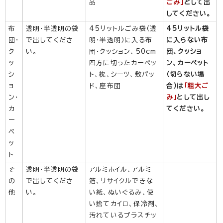
品
ごみ」
として出
してください。
布
透明・半透明の袋
45リットルごみ袋（透
45リットル袋
団・
で出してくださ
明・半透明）に入る布
に入らない布
ク
い。
団・クッション、50cm
団、クッショ
ッ
四方に切ったカーペッ
ン、カーペット
シ
ト、枕、シーツ、敷パッ
（切らない場
ョ
ド、座布団
合）は
「粗大ご
ン・
み」
として出し
カ
てください。
ー
ペ
ッ
ト
そ
透明・半透明の袋
アルミホイル、アルミ
の
で出してくださ
箔、リサイクルできな
他
い。
い紙、ぬいぐるみ、使
い捨てカイロ、保冷剤、
汚れているプラスチッ