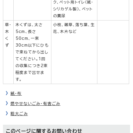
ク、ペット用トイレ（紙・
シリカゲル製）、ペット
の糞尿
草・
木くずは、太さ
小枝、雑草、落ち葉、生
木
5cm、長さ
花、木片など
く
50cm、一束
ず
30cm以下にひも
で束ねてから出し
てください。1回
の収集につき2束
程度まで出せま
す。
紙・布
燃やせないごみ・有害ごみ
粗大ごみ
このページに関する
お問い合わせ