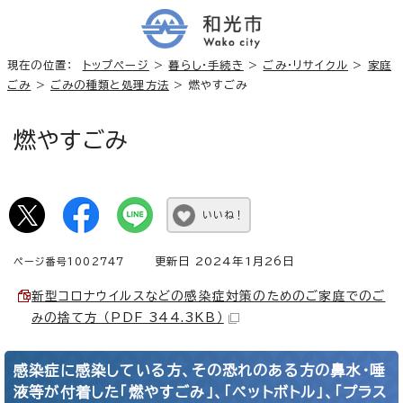
現在の位置：
トップページ
>
暮らし・手続き
>
ごみ・リサイクル
>
家庭
ごみ
>
ごみの種類と処理方法
> 燃やすごみ
燃やすごみ
いいね！
更新日 2024年1月26日
ページ番号1002747
新型コロナウイルスなどの感染症対策のためのご家庭でのご
みの捨て方 （PDF 344.3KB）
感染症に感染している方、その恐れのある方の鼻水・唾
液等が付着した「燃やすごみ」、「ペットボトル」、「プラス