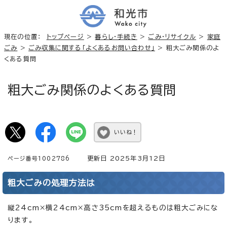
現在の位置：
トップページ
>
暮らし・手続き
>
ごみ・リサイクル
>
家庭
ごみ
>
ごみ収集に関する「よくあるお問い合わせ」
> 粗大ごみ関係のよ
くある質問
粗大ごみ関係のよくある質問
いいね！
更新日 2025年3月12日
ページ番号1002786
粗大ごみの処理方法は
縦24cm×横24cm×高さ35cmを超えるものは粗大ごみにな
ります。