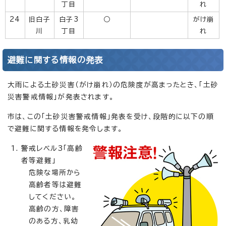
丁目
れ
24
旧白子
白子3
○
がけ崩
川
丁目
れ
避難に関する情報の発表
大雨による土砂災害（がけ崩れ）の危険度が高まったとき、「土砂
災害警戒情報」が発表されます。
市は、この「土砂災害警戒情報」発表を受け、段階的に以下の順
で避難に関する情報を発令します。
警戒レベル3「高齢
者等避難」
危険な場所から
高齢者等は避難
してください。
高齢の方、障害
のある方、乳幼