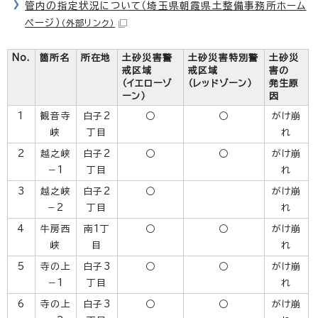
管内の指定状況について（埼玉県朝霞県土整備事務所ホーム
ページ）
（外部リンク）
No.
箇所名
所在地
土砂災害警
土砂災害特別警
土砂災
戒区域
戒区域
害の
（イエローゾ
（レッドゾーン）
発生原
ーン）
因
1
観音寺
白子2
○
○
がけ崩
峡
丁目
れ
2
越之峡
白子2
○
○
がけ崩
－1
丁目
れ
3
越之峡
白子2
○
がけ崩
－2
丁目
れ
4
牛房西
南1丁
○
○
がけ崩
峡
目
れ
5
寺の上
白子3
○
○
がけ崩
－1
丁目
れ
6
寺の上
白子3
○
○
がけ崩