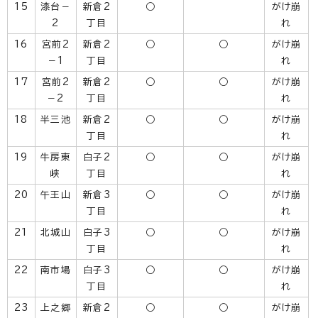
15
漆台－
新倉2
○
がけ崩
2
丁目
れ
16
宮前2
新倉2
○
○
がけ崩
－1
丁目
れ
17
宮前2
新倉2
○
○
がけ崩
－2
丁目
れ
18
半三池
新倉2
○
○
がけ崩
丁目
れ
19
牛房東
白子2
○
○
がけ崩
峡
丁目
れ
20
午王山
新倉3
○
○
がけ崩
丁目
れ
21
北城山
白子3
○
○
がけ崩
丁目
れ
22
南市場
白子3
○
○
がけ崩
丁目
れ
23
上之郷
新倉2
○
○
がけ崩