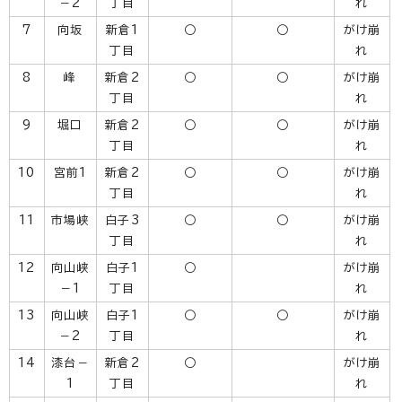
－2
丁目
れ
7
向坂
新倉1
○
○
がけ崩
丁目
れ
8
峰
新倉2
○
○
がけ崩
丁目
れ
9
堀口
新倉2
○
○
がけ崩
丁目
れ
10
宮前1
新倉2
○
○
がけ崩
丁目
れ
11
市場峡
白子3
○
○
がけ崩
丁目
れ
12
向山峡
白子1
○
がけ崩
－1
丁目
れ
13
向山峡
白子1
○
○
がけ崩
－2
丁目
れ
14
漆台－
新倉2
○
がけ崩
1
丁目
れ