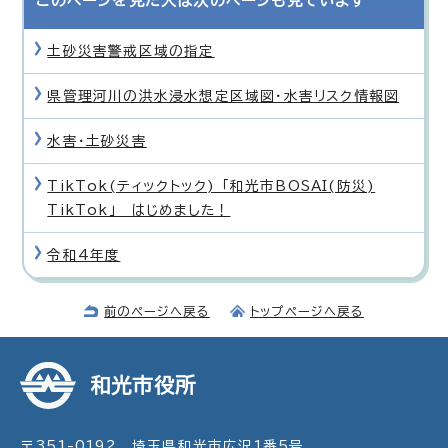
このページを見た人は次のページも見ています
土砂災害警戒区域の指定
県管理河川の洪水浸水想定区域図・水害リスク情報図
水害・土砂災害
TikTok(ティックトック) 「和光市BOSAI(防災)
TikTok」 はじめました！
令和4年度
前のページへ戻る
トップページへ戻る
和光市役所
〒351-0192 埼玉県和光市広沢1番5号