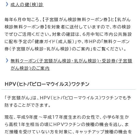
成人の健（検）診
毎年6月中旬ころ、【子宮頸がん検診無料クーポン券】と【乳がん
検診無料クーポン券】を対象者に送付していますので、市の検診
でぜひご活用ください。対象の確認は、6月中旬に市内公共施設
に配布予定の「健康ガイド（成人版）」や、市HPの「無料クーポン
券（子宮頸がん検診・乳がん検診）のご案内」をご覧ください。
無料クーポン（子宮頸がん検診・乳がん検診)・受診券(子宮頸
がん検診)のご案内
HPV(ヒトパピローマウイルス）ワクチン
「子宮頸がん」は、HPV（ヒトパピローマウイルス）ワクチンでも予
防することができます。
現在、平成9年度～平成17年度生まれの女性で、小学6年生か
ら高校1年生相当の頃にHPVワクチンの接種の機会を逃し、ま
だ接種を受けていない方を対象に、キャッチアップ接種の機会を