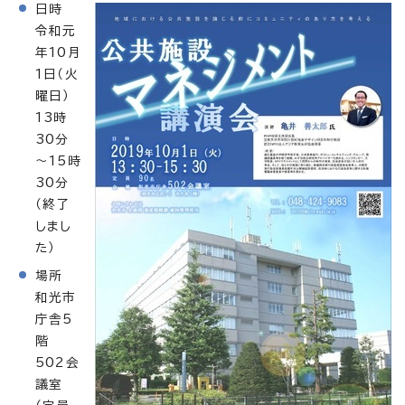
日時
令和元
年10月
1日（火
曜日）
13時
30分
～15時
30分
（終了
しまし
た）
場所
和光市
庁舎5
階
502会
議室