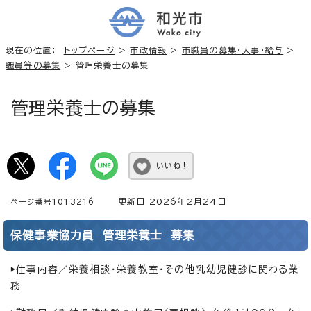
現在の位置：
トップページ
>
市政情報
>
市職員の募集・人事・給与
>
職員等の募集
> 管理栄養士の募集
管理栄養士の募集
いいね！
更新日 2026年2月24日
ページ番号1013216
保健事業協力員 管理栄養士 募集
▶仕事内容／栄養相談・栄養教室・その他乳幼児健診に関わる業
務