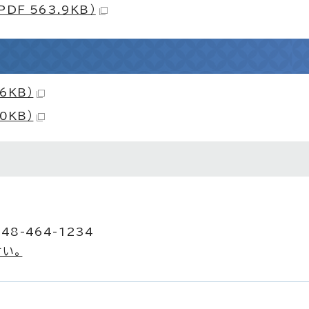
F 563.9KB）
6KB）
0KB）
48-464-1234
い。