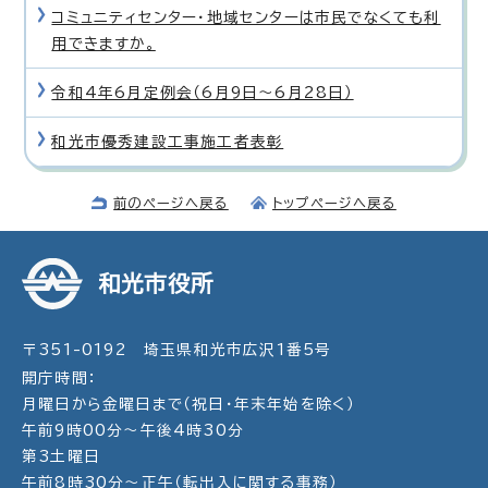
コミュニティセンター・地域センターは市民でなくても利
用できますか。
令和4年6月定例会（6月9日〜6月28日）
和光市優秀建設工事施工者表彰
前のページへ戻る
トップページへ戻る
和光市役所
〒351-0192 埼玉県和光市広沢1番5号
開庁時間：
月曜日から金曜日まで（祝日・年末年始を除く）
午前9時00分～午後4時30分
第3土曜日
午前8時30分～正午（転出入に関する事務）