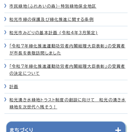
市民緑地（ふれあいの森）・特別緑地保全地区
和光市緑の保護及び緑化推進に関する条例
和光市みどりの基本計画 (令和4年3月策定)
「令和7年緑化推進運動功労者内閣総理大臣表彰」の受賞者
が市長を表敬訪問しました
「令和7年緑化推進運動功労者内閣総理大臣表彰」の受賞者
の決定について
計画
和光湧き水緑地トラスト制度の創設に向けて 和光の湧き水
緑地を次世代へ残そう！
まちづくり