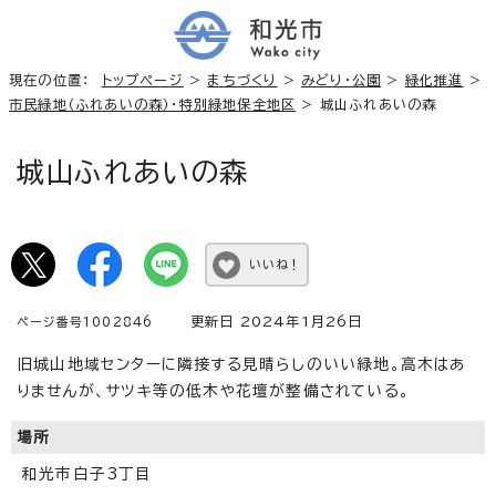
現在の位置：
トップページ
>
まちづくり
>
みどり・公園
>
緑化推進
>
市民緑地（ふれあいの森）・特別緑地保全地区
> 城山ふれあいの森
城山ふれあいの森
いいね！
更新日 2024年1月26日
ページ番号1002846
旧城山地域センターに隣接する見晴らしのいい緑地。高木はあ
りませんが、サツキ等の低木や花壇が整備されている。
場所
和光市白子3丁目