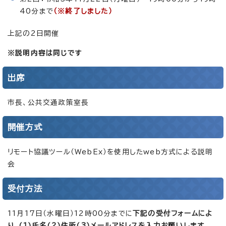
40分まで
（※終了しました）
上記の2日開催
※説明内容は同じです
出席
市長、公共交通政策室長
開催方式
リモート協議ツール（WebEx）を使用したweb方式による説明
会
受付方法
11月17日（水曜日）12時00分までに
下記の受付フォームによ
り、(1)氏名(2)住所(3)メールアドレスを入力お願いします。