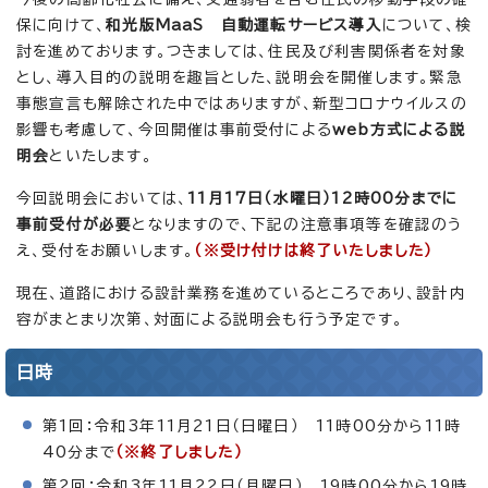
保に向けて、
和光版MaaS 自動運転サービス導入
について、検
討を進めております。つきましては、住民及び利害関係者を対象
とし、導入目的の説明を趣旨とした、説明会を開催します。緊急
事態宣言も解除された中ではありますが、新型コロナウイルスの
影響も考慮して、今回開催は事前受付による
web方式による説
明会
といたします。
今回説明会においては、
11月17日（水曜日）12時00分までに
事前受付が必要
となりますので、下記の注意事項等を確認のう
え、受付をお願いします。
（※受け付けは終了いたしました）
現在、道路における設計業務を進めているところであり、設計内
容がまとまり次第、対面による説明会も行う予定です。
日時
第1回：令和3年11月21日（日曜日） 11時00分から11時
40分まで
（※終了しました）
第2回：令和3年11月22日（月曜日） 19時00分から19時