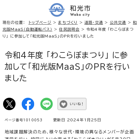
現在の位置：
トップページ
>
まちづくり
>
道路・交通
>
公共交通
>
和
光版MaaS（自動運転バス）
>
住民説明会
> 令和4年度 「わこらぼまつ
り」 に参加して「和光版MaaS」のPRを行いました
令和4年度 「わこらぼまつり」 に参
加して「和光版MaaS」のPRを行い
ました
いいね！
更新日 2024年1月25日
ページ番号1010053
地域課題解決のため、様々な世代・環境の異なるメンバーが企画