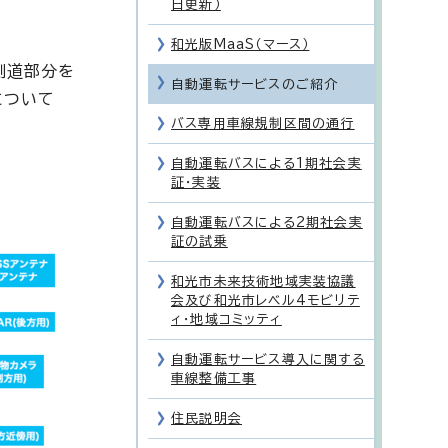
日更新）
和光版MaaS（マース）
側道部分を
自動運転サービスのご紹介
について
バス専用車線規制区間の通行
自動運転バスによる1期社会実
証・実装
自動運転バスによる2期社会実
証の試乗
和光市未来技術地域実装協議
会及び和光市レベル4モビリテ
ィ・地域コミッティ
自動運転サービス導入に関する
車線整備工事
住民説明会