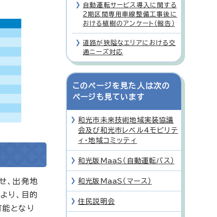
自動運転サービス導入に関する
2期区間専用車線整備工事後に
おける植樹のアンケート（報告）
道路が狭隘なエリアにおける交
通ニーズ対応
このページを見た人は次の
ページも見ています
和光市未来技術地域実装協議
会及び和光市レベル4モビリテ
ィ・地域コミッティ
和光版MaaS（自動運転バス）
わせ、出発地
和光版MaaS（マース）
より、目的
住民説明会
可能となり