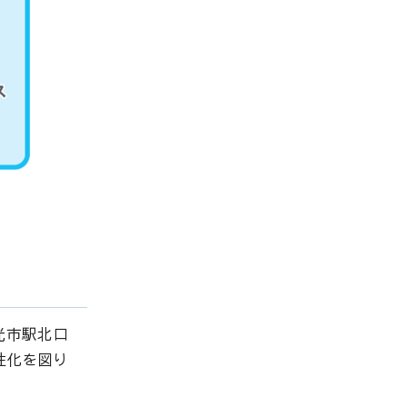
光市駅北口
性化を図り