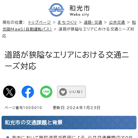
現在の位置：
トップページ
>
まちづくり
>
道路・交通
>
公共交通
>
和
光版MaaS（自動運転バス）
> 道路が狭隘なエリアにおける交通ニーズ対
応
道路が狭隘なエリアにおける交通ニ
ーズ対応
いいね！
更新日 2024年1月23日
ページ番号1006010
和光市の交通課題と背景
市内において狭隘道路が原因による、公共交通機関のアクセ