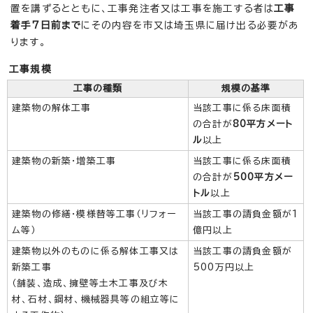
置を講ずるとともに、工事発注者又は工事を施工する者は
工事
着手7日前まで
にその内容を市又は埼玉県に届け出る必要があ
ります。
工事規模
工事の種類
規模の基準
建築物の解体工事
当該工事に係る床面積
の合計が
80平方メート
ル
以上
建築物の新築・増築工事
当該工事に係る床面積
の合計が
500平方メー
トル
以上
建築物の修繕・模様替等工事（リフォー
当該工事の請負金額が1
ム等）
億円以上
建築物以外のものに係る解体工事又は
当該工事の請負金額が
新築工事
500万円以上
（舗装、造成、擁壁等土木工事及び木
材、石材、鋼材、機械器具等の組立等に