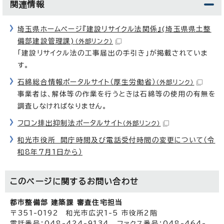
関連情報
埼玉県ホームページ『建設リサイクル法関係』(埼玉県県土整
備部建設管理課)
（外部リンク）
「建設リサイクル法の工事届出の手引き」が掲載されていま
す。
石綿総合情報ポータルサイト（厚生労働省）
（外部リンク）
事業者は、解体等の作業を行うときは石綿等の使用の有無を
調査しなければなりません。
フロン排出抑制法ポータルサイト
（外部リンク）
和光市役所 開庁時間及び電話受付時間の変更について（令
和8年7月1日から）
このページに関する
お問い合わせ
都市整備部 建築課 審査住宅担当
〒351-0192 和光市広沢1-5 市役所2階
電話番号：048-424-9134 ファクス番号：048-464-