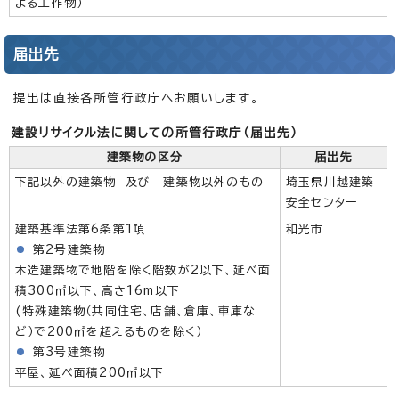
よる工作物）
届出先
提出は直接各所管行政庁へお願いします。
建設リサイクル法に関しての所管行政庁（届出先）
建築物の区分
届出先
下記以外の建築物 及び 建築物以外のもの
埼玉県川越建築
安全センター
建築基準法第6条第1項
和光市
第2号建築物
木造建築物で地階を除く階数が2以下、延べ面
積300㎡以下、高さ16m以下
(特殊建築物（共同住宅、店舗、倉庫、車庫な
ど）で200㎡を超えるものを除く）
第3号建築物
平屋、延べ面積200㎡以下