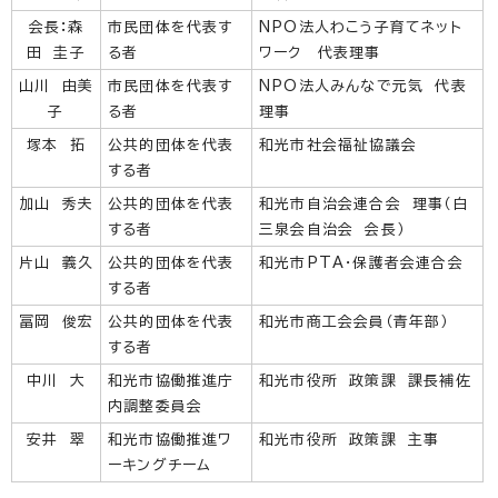
会長：森
市民団体を代表す
NPO法人わこう子育てネット
田 圭子
る者
ワーク 代表理事
山川 由美
市民団体を代表す
NPO法人みんなで元気 代表
子
る者
理事
塚本 拓
公共的団体を代表
和光市社会福祉協議会
する者
加山 秀夫
公共的団体を代表
和光市自治会連合会 理事（白
する者
三泉会自治会 会長）
片山 義久
公共的団体を代表
和光市PTA・保護者会連合会
する者
冨岡 俊宏
公共的団体を代表
和光市商工会会員（青年部）
する者
中川 大
和光市協働推進庁
和光市役所 政策課 課長補佐
内調整委員会
安井 翠
和光市協働推進ワ
和光市役所 政策課 主事
ーキングチーム