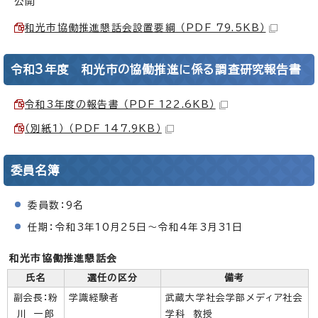
公開
和光市協働推進懇話会設置要綱 （PDF 79.5KB）
令和3年度 和光市の協働推進に係る調査研究報告書
令和3年度の報告書 （PDF 122.6KB）
（別紙1） （PDF 147.9KB）
委員名簿
委員数：9名
任期：令和3年10月25日～令和4年3月31日
和光市協働推進懇話会
氏名
選任の区分
備考
副会長：粉
学識経験者
武蔵大学社会学部メディア社会
川 一郎
学科 教授