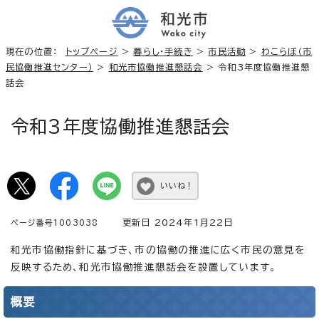
現在の位置：
トップページ
>
暮らし・手続き
>
市民活動
>
わこらぼ（市
民協働推進センター）
>
和光市協働推進懇話会
> 令和3年度協働推進懇
話会
令和3年度協働推進懇話会
いいね！
更新日 2024年1月22日
ページ番号1003038
和光市協働指針に基づき、市の協働の推進に広く市民の意見を
反映するため、和光市協働推進懇話会を設置しています。
概要