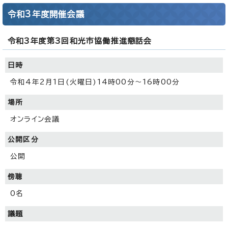
令和3年度開催会議
令和3年度第3回和光市協働推進懇話会
日時
令和4年2月1日(火曜日)14時00分～16時00分
場所
オンライン会議
公開区分
公開
傍聴
0名
議題