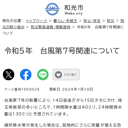
現在の位置：
トップページ
>
暮らし・手続き
>
安心・安全
>
防災
>
防
災の取り組み
>
防災緊急速報・情報提供
> 令和5年 台風第7号関連に
ついて
令和5年 台風第7号関連について
いいね！
更新日 2024年1月18日
ページ番号1009524
台風第7号の影響により、14日昼過ぎから15日夕方にかけ、埼
玉県南部の多いところで、1時間降水量は40ミリ、24時間降水
量は130ミリと予想されています。
線状降水帯が発生した場合は、局地的にさらに雨量が増える恐