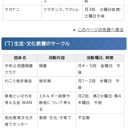
ス
前
マカナニ
フラダンス、ウクレレ
月3回 火曜日夜間・
土曜日午後
このページの先頭へ戻る
(7)生活・文化教養のサークル
団体名
活動内容
活動曜日、時間
中央公民館囲碁
囲碁
月4～5回 金曜日 午
クラブ
後
わこう絵手紙会
絵手紙
月1～2回 水曜日 午
後
原発といのちを
エネルギー政策や
月2回 第2火曜日・第4
考える会 WAN
原発について考え
木曜日 午前
る
和光教育文化子
教育・文化・子育て
不定期
育てセンター