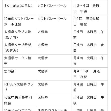
Tomato（とまと）
ソフトバレーボール
月3～4回 金曜
日 午後
和光市ソフトバレー
ソフトバレーボール
月1回 第2金曜
ボール連盟
日 夜間
太極拳クラブ大地
太極拳
月4回 水曜日 午
（たいち）
前
太極拳クラブ希望
太極拳
月4回 木曜日 夜
（のぞみ）
間
太極拳サークル和
太極拳
月4回 火曜日 午
光
後
悠の会
太極拳
月4～5回 月曜
日 夜間
RIKEN太極拳クラ
太極拳
月4回 日曜日 午
ブ
前
和光中央太極拳同
太極拳
月4回 火曜日 午
好会
後
和光ビーンズクラ
体操及びストレッチ
月2回 月曜日 午