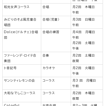
和光女声コーラス
合唱
月2回 木曜日
午前
みどりのそよ風児童合
合唱（児童）
月3回 日曜日
唱団
午前
Dolce(ドルチェ)合唱
合唱の練習
月4回 月曜日
団
午前
月2回 土曜日
午後
ファーレンデ・ロイテ合
合奏
月2回 土曜日
奏団
夜間
ト音記号
カラオケ
月2回 火曜日
午後
サンシティレモンの会
コーラス
月3 回 月曜日
午前
大和なでしこコーラス
コーラス
月2回 木曜日
夜間
Colorful
女声合唱
月2～3回 火曜