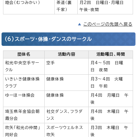
睦会（むつみかい）
茶道（裏
月2回 日曜日・月曜日
千家）
午後・夜間
このページの先頭へ戻る
(6)スポーツ・体操・ダンスのサークル
団体名
活動内容
活動曜日、時間
和光中央空手サー
空手
月4～5回 日曜
クル
日 夜間
いきいき健康体操
健康体操
月3～4回 火曜
クラブ
日 午前
ゆーほー体操会
健康体操
月4回 月曜日 午
後
埼玉県年金協会朝
社交ダンス、フラダ
月4回 木曜日 午
霞分会
ンス
後
吹矢「和光の仲間」
スポーツウェルネス
月3回 木曜日 午
同好会
吹矢
後