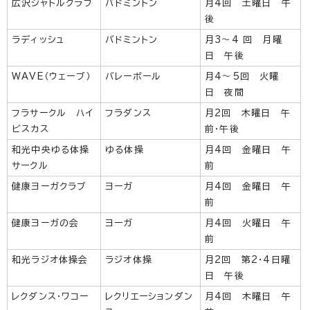
広沢シャトルクラブ
バドミントン
月4回 土曜日 午
後
ラディッシュ
バドミントン
月3～4 回 月曜
日 午後
WAVE（ウェーブ）
バレーボール
月4～5回 火曜
日 夜間
フラサークル ハイ
フラダンス
月2回 木曜日 午
ビスカス
前・午後
和光中央ゆる体操
ゆる体操
月4回 金曜日 午
サークル
前
健康ヨーガクラブ
ヨーガ
月4回 金曜日 午
前
健康ヨーガの会
ヨーガ
月4回 火曜日 午
前
和光ラジオ体操会
ラジオ体操
月2回 第2・4日曜
日 午後
レクダンス・ワコー
レクリエーションダン
月4回 木曜日 午