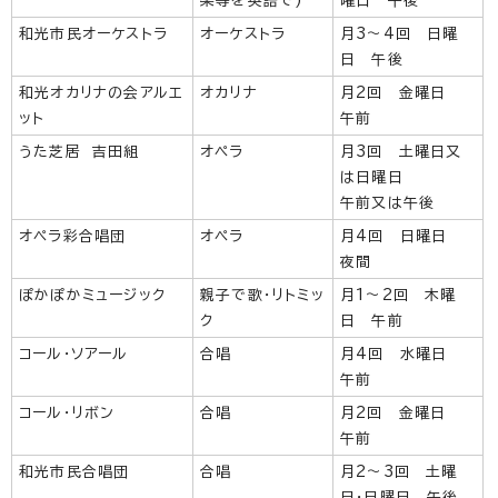
楽等を英語で)
曜日 午後
和光市民オーケストラ
オーケストラ
月3～4回 日曜
日 午後
和光オカリナの会アルエ
オカリナ
月2回 金曜日
ット
午前
うた芝居 吉田組
オペラ
月3回 土曜日又
は日曜日
午前又は午後
オペラ彩合唱団
オペラ
月4回 日曜日
夜間
ぽかぽかミュージック
親子で歌・リトミッ
月1～2回 木曜
ク
日 午前
コール・ソアール
合唱
月4回 水曜日
午前
コール・リボン
合唱
月2回 金曜日
午前
和光市民合唱団
合唱
月2～3回 土曜
日・日曜日 午後