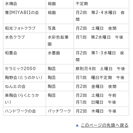
水陽会
絵画
不定期
雅【MIYABI】の会
絵画
月2回 第2・4水曜日 夜
間
和光フォトクラブ
写真
月2回 土曜日 夜間
水色クラブ
水彩色鉛筆
月1回 第2水曜日 午後
画
和墨会
水墨画
月2回 第1・3水曜日 夜
間
セラミック2000
陶芸
原則月4回 土曜日 午後
陶野会（とうのかい）
陶芸
月1回 曜日不定期 午後
ねん土の会
陶芸
月2回 金曜日 夜間
楽陶会（らくとうか
陶芸
月2回 土曜日 午前
い）
月1回 日曜日 午後
ハンドワークの会
パッチワーク
月2回 木曜日 午後
このページの先頭へ戻る