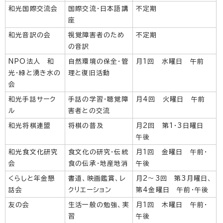
和光国際交流会
国際交流・日本語講
不定期
座
和光音訳の会
視覚障害者のため
不定期
の音訳
NPO法人 和
自然環境の保全・管
月1回 水曜日 午前
光・緑と湧き水の
理と復旧活動
会
和光手話サーク
手話の学習・聴覚障
月4回 火曜日 午前
ル
害者との交流
和光将棋連盟
将棋の普及
月2回 第1・3日曜日
午後
和光食文化研究
食文化の研究・伝統
月1回 金曜日 午前・
会
食の伝承・地産地消
午後
くらしと年金懇
書道、映画鑑賞、レ
月2～3回 第3月曜日、
話会
クリエーション
第4金曜日 午前・午後
友の会
生活一般の勉強、実
月1回 木曜日 午前・
習
午後