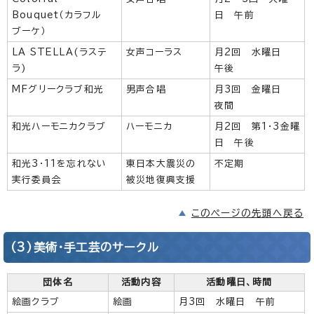
Bouquet
（カラフル
日 午前
ブーケ）
LA STELLA(ラステ
女声コーラス
月2回 水曜日
ラ)
午後
MFグリークラブ和光
男声合唱
月3回 金曜日
夜間
和光ハーモニカクラブ
ハーモニカ
月2回 第1・3金曜
日 午後
和光3・11を忘れない
東日本大震災の
不定期
実行委員会
被災地復興支援
このページの先頭へ戻る
(3)美術・手工芸のサークル
団体名
活動内容
活動曜日、時間
絵画クラブ
絵画
月3回 水曜日 午前