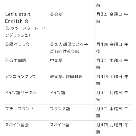
前
Let's start
英会話
月3回 金曜日 午
English 会
前
（レッツ スタート イ
ングリッシュ）
英語ペララ会
英国人講師による子
月4回 金曜日 午
ども向け英会話
後
F・S中国語
中国語
月3回 木曜日 午
前
アンニョンクラブ
韓国語、韓国料理
月4回 土曜日 午
前
ドイツ語サークル
ドイツ語
月3回 月曜日 午
後
プチ フランセ
フランス語
月3回 水曜日 午
前
スペイン語会
スペイン語
月4回 月曜日 午
前