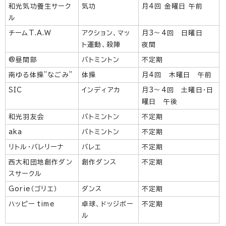
和光気功養生サーク
気功
月4回 金曜日 午前
ル
チームT.A.W
アクション、マッ
月3～4回 日曜日
ト運動、殺陣
夜間
@昼間部
バトミントン
不定期
南ゆる体操”なごみ”
体操
月4回 木曜日 午前
SIC
インディアカ
月3～4回 土曜日・日
曜日 午後
和光羽友会
バトミントン
不定期
aka
バトミントン
不定期
リトル・バレリーナ
バレエ
不定期
西大和団地創作ダン
創作ダンス
不定期
スサークル
Gorie（ゴリエ）
ダンス
不定期
ハッピー
time
卓球、ドッジボー
不定期
ル