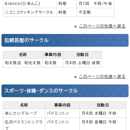
bianco(びあんこ)
料理
月1回 午前/午後
ニコニコクッキングサークル
料理
不定期
このページの先頭へ戻る
伝統芸能のサークル
名称
事業内容
活動日
和太鼓会 和光太鼓
和太鼓
月4回 土曜日 夜間
このページの先頭へ戻る
スポーツ・体操・ダンスのサークル
名称
事業内容
活動日
あじさいグループ
バドミントン
月4回 水曜日 午前
広沢バドミントンクラ
バドミントン
月4回 金曜日 午前
ブ