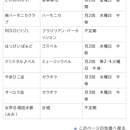
どれみのかい
音楽療法
月2回 金曜日 夜
間
南ハーモニカクラ
ハーモニカ
月2回 水曜日 午
ブ
後
RISO(リゾ)
ブラジリアン・パーカ
不定期
ッション
はっぴいばぁど
ゴスペル
月2回 水曜日 午
前
クリスタル♪ベル
ミュージックベル
月2回 第2・4火曜
日 午後
やまびこ会
カラオケ
月3回 水曜日 午
後
オーロラ会
カラオケ
月3回 木曜日 午
後
女声合唱団水脈
合唱
不定期
（みお）
このページの先頭へ戻る