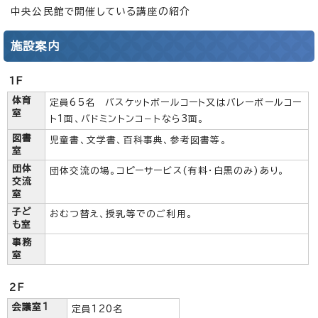
中央公民館で開催している講座の紹介
施設案内
1F
体育
定員65名 バスケットボールコート又はバレーボールコー
室
ト1面、バドミントンコ－トなら3面。
図書
児童書、文学書、百科事典、参考図書等。
室
団体
団体交流の場。コピーサービス(有料・白黒のみ)あり。
交流
室
子ど
おむつ替え、授乳等でのご利用。
も室
事務
室
2F
会議室1
定員120名