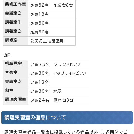
美術工作室
定員32名 作業台8台
会議室2
定員18名
講義室1
定員30名
講義室2
定員30名
研修室
公民館主催講座用
3F
視聴覚室
定員75名 グランドピアノ
音楽室
定員30名 アップライトピアノ
会議室3
定員18名
和室
定員30名 水屋
調理実習室
定員24名 調理台3台
調理実習室の備品について
調理実習室備品一覧表に掲載している備品以外は、各団体でご