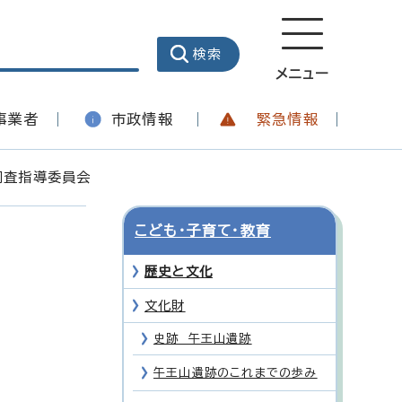
メニュー
事業者
市政情報
緊急情報
調査指導委員会
こども・子育て・教育
歴史と文化
文化財
史跡 午王山遺跡
午王山遺跡のこれまでの歩み