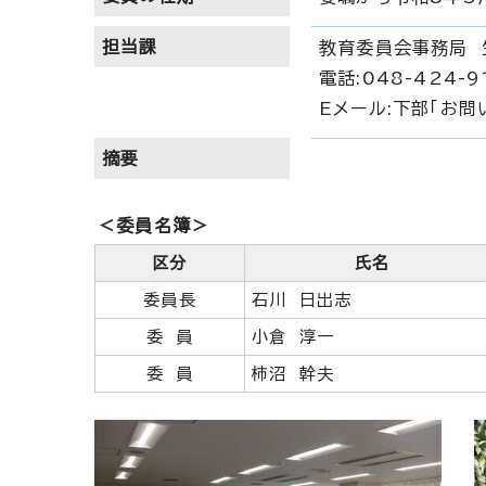
担当課
教育委員会事務局 
電話:048-424-9
Eメール:下部「お
摘要
＜委員名簿＞
区分
氏名
委員長
石川 日出志
委 員
小倉 淳一
委 員
柿沼 幹夫