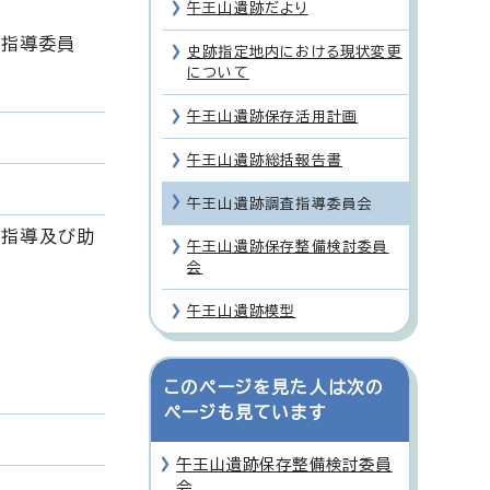
午王山遺跡だより
査指導委員
史跡指定地内における現状変更
について
午王山遺跡保存活用計画
午王山遺跡総括報告書
午王山遺跡調査指導委員会
て指導及び助
午王山遺跡保存整備検討委員
会
午王山遺跡模型
このページを見た人は次の
ページも見ています
午王山遺跡保存整備検討委員
会