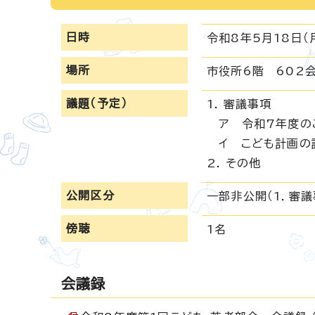
日時
令和8年5月18日（
場所
市役所6階 602
議題（予定）
1. 審議事項
ア 令和7年度の
イ こども計画の
2. その他
公開区分
一部非公開（1．審
傍聴
1名
会議録