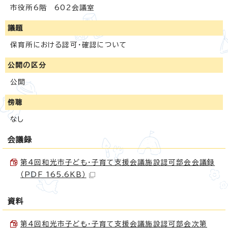
市役所6階 602会議室
議題
保育所における認可・確認について
公開の区分
公開
傍聴
なし
会議録
第4回和光市子ども・子育て支援会議施設認可部会会議録
（PDF 165.6KB）
資料
第4回和光市子ども・子育て支援会議施設認可部会次第