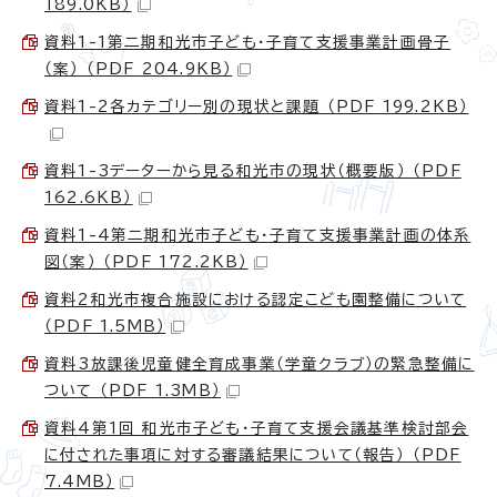
189.0KB）
資料1-1第二期和光市子ども・子育て支援事業計画骨子
（案） （PDF 204.9KB）
資料1-2各カテゴリー別の現状と課題 （PDF 199.2KB）
資料1-3データーから見る和光市の現状（概要版） （PDF
162.6KB）
資料1-4第二期和光市子ども・子育て支援事業計画の体系
図（案） （PDF 172.2KB）
資料2和光市複合施設における認定こども園整備について
（PDF 1.5MB）
資料3放課後児童健全育成事業（学童クラブ）の緊急整備に
ついて （PDF 1.3MB）
資料4第1回 和光市子ども・子育て支援会議基準検討部会
に付された事項に対する審議結果について（報告） （PDF
7.4MB）