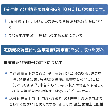
【受付終了】申請期限は令和6年10月31日（木曜）です。
【受付終了】デフレ脱却のための総合経済対策給付金につい
て
令和6年度市民税・県民税の定額減税について
定額減税調整給付金申請書（請求書）を受け取った方へ
申請書及び記載例の訂正について
申請書裏面下部にある「提出書類」に『源泉徴収票、確定申
告者、納税通知書、特別徴収税額通知書などの写し（コピ
ー）』とありますが、申告をしていない収入や修正を予定して
いる収入等がなければ提出の必要はございません。
記載例表面上部「1．申請・請求者」の「世帯主の方を申請者
としてください」とありますが、正しくは「
通知文左上に記載