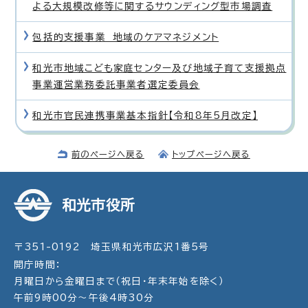
よる大規模改修等に関するサウンディング型市場調査
包括的支援事業 地域のケアマネジメント
和光市地域こども家庭センター及び地域子育て支援拠点
事業運営業務委託事業者選定委員会
和光市官民連携事業基本指針【令和8年5月改定】
前のページへ戻る
トップページへ戻る
和光市役所
〒351-0192 埼玉県和光市広沢1番5号
開庁時間：
月曜日から金曜日まで（祝日・年末年始を除く）
午前9時00分～午後4時30分