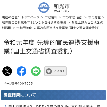
現在の位置：
トップページ
>
市政情報
>
市の財政・会計
>
市の財産
>
和光市の公共施設マネジメントを推進する事業
>
外環上部丸山台地区の
利活用
> 令和元年度 先導的官民連携支援事業（国土交通省調査委託）
令和元年度 先導的官民連携支援事
業（国土交通省調査委託）
いいね！
ページ番号1007005
調査結果について
国土交通省HP PPP/PFIの具体的な案件形成推進 調