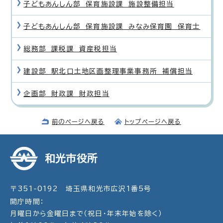
子どもあんしん部 保育施設課 施設整備担当
子どもあんしん部 保育施設課 みなみ保育園 保育士
総務部 課税課 資産税担当
建設部 駅北口土地区画整理事業事務所 補償担当
企画部 財政課 財政担当
前のページへ戻る
トップページへ戻る
和光市役所
〒351-0192 埼玉県和光市広沢1番5号
開庁時間：
月曜日から金曜日まで（祝日・年末年始を除く）