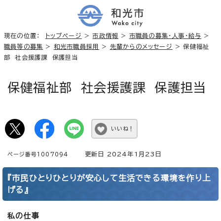
現在の位置：
トップページ
>
市政情報
>
市職員の募集・人事・給与
>
職員等の募集
>
和光市職員採用
>
先輩からのメッセージ
> 保健福祉
部 社会援護課 保護担当
保健福祉部 社会援護課 保護担当
いいね！
更新日 2024年1月23日
ページ番号1007094
『市民ひとりひとりが安心して生活できる環境を作り上
げる』
私の仕事